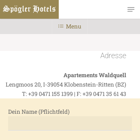
Skip
Men
to
main
Menu
content
Adresse
Apartements Waldquell
Lengmoos 20, I-39054 Klobenstein-Ritten (BZ)
T: +39 0471 155 1399 | F: +39 0471 35 61 43
Dein Name (Pflichtfeld)