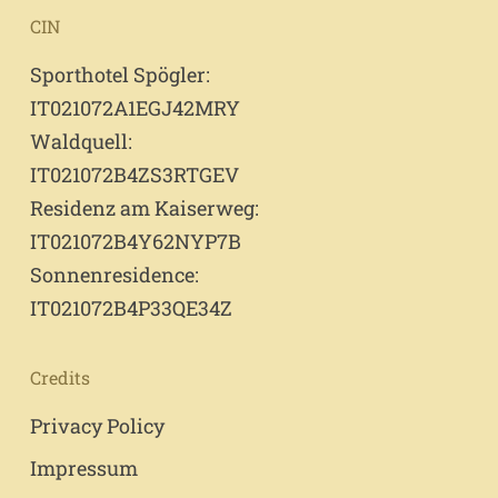
CIN
Sporthotel Spögler:
IT021072A1EGJ42MRY
Waldquell:
IT021072B4ZS3RTGEV
Residenz am Kaiserweg:
IT021072B4Y62NYP7B
Sonnenresidence:
IT021072B4P33QE34Z
Credits
Privacy Policy
Impressum