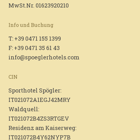
MwSt.Nr. 01623920210
Info und Buchung
T: +39 0471 155 1399
F: +39 0471 35 61 43
info@spoeglerhotels.com
CIN
Sporthotel Spögler:
IT021072A1EGJ42MRY
Waldquell:
IT021072B4ZS3RTGEV
Residenz am Kaiserweg:
IT021072B4Y62NYP7B