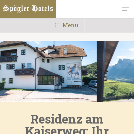
Skip
Men
to
main
Menu
content
Residenz am
Kaiserweg: Ihr