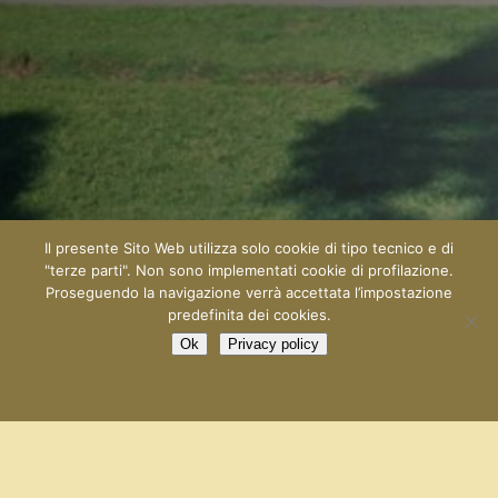
Info e prenotazione
T: +39 0471 155 1399
F: +39 0471 35 61 43
info@spoeglerhotels.com
CIN
Il presente Sito Web utilizza solo cookie di tipo tecnico e di
"terze parti". Non sono implementati cookie di profilazione.
Sporthotel Spögler:
Proseguendo la navigazione verrà accettata l’impostazione
IT021072A1EGJ42MRY
predefinita dei cookies.
Waldquell:
Ok
Privacy policy
IT021072B4ZS3RTGEV
PRENOTA
Residenz am Kaiserweg:
IT021072B4Y62NYP7B
Sonnenresidence: