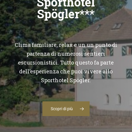
Sporthotel
Spögler***
Clima familiare, relax e un un punto di
partenza di numerosi sentieri
escursionistici. Tutto questo fa parte
dell’esperienza che puoi vivere allo
Sporthotel Spögler.
Spöglerhotels Snc
Longomoso 21
Scopri di più
I-39054 Collalbo-Renon (BZ)
P.IVA 01623920210